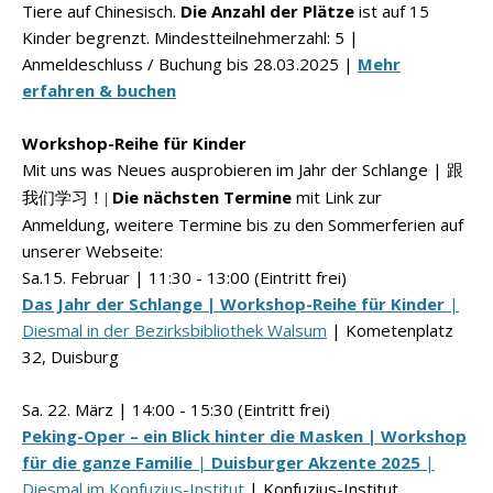
Tiere auf Chinesisch.
Die Anzahl der Plätze
ist auf 15
Kinder begrenzt. Mindestteilnehmerzahl: 5 |
Anmeldeschluss / Buchung bis 28.03.2025 |
Mehr
erfahren & buchen
Workshop-Reihe für Kinder
Mit uns was Neues ausprobieren im Jahr der Schlange |
跟
Die nächsten Termine
mit Link zur
我们学习！|
Anmeldung, weitere Termine bis zu den Sommerferien auf
unserer Webseite:
Sa.15. Februar | 11:30 - 13:00
(Eintritt frei)
Das Jahr der Schlange | Workshop-Reihe für Kinder
|
Diesmal in der Bezirksbibliothek Walsum
| Kometenplatz
32, Duisburg
Sa. 22. März | 14:00
-
15:30 (Eintritt frei)
Peking-Oper – ein Blick hinter die Masken
| Workshop
für die ganze Familie
|
Duisburger Akzente 2025
|
Diesmal im Konfuzius-Institut
| Konfuzius-Institut