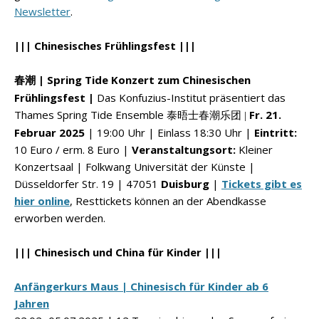
Newsletter
.
||| Chinesisches Frühlingsfest |||
| Spring Tide Konzert zum Chinesischen
春潮
Frühlingsfest |
Das Konfuzius-Institut präsentiert das
Thames Spring Tide Ensemble
Fr. 21.
泰晤士春潮乐团 |
Februar 2025
| 19:00 Uhr | Einlass 18:30 Uhr |
Eintritt:
10 Euro / erm. 8 Euro |
Veranstaltungsort:
Kleiner
Konzertsaal | Folkwang Universität der Künste |
Düsseldorfer Str. 19 | 47051
Duisburg
|
Tickets gibt es
hier online
, Resttickets können an der Abendkasse
erworben werden.
||| Chinesisch und China für Kinder |||
Anfängerkurs Maus | Chinesisch für Kinder ab 6
Jahren