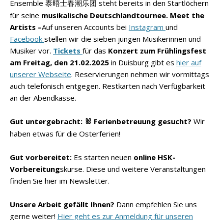
Ensemble
steht bereits in den Startlöchern
泰晤士春潮乐团
für seine
musikalische Deutschlandtournee.
Meet the
Artists –
Auf unseren Accounts bei
Instagram
und
Facebook
stellen wir die sieben jungen Musikerinnen und
Musiker vor.
Tickets
für das
Konzert zum Frühlingsfest
am Freitag, den 21.02.2025
in Duisburg gibt es
hier auf
unserer Webseite
. Reservierungen nehmen wir vormittags
auch telefonisch entgegen. Restkarten nach Verfügbarkeit
an der Abendkasse.
Gut untergebracht:
Ferienbetreuung gesucht?
Wir
🐰
haben etwas für die Osterferien!
Gut vorbereitet:
Es starten neuen
online HSK-
Vorbereitung
skurse. Diese und weitere Veranstaltungen
finden Sie hier im Newsletter.
Unsere Arbeit gefällt Ihnen?
Dann empfehlen Sie uns
gerne weiter!
Hier geht es zur Anmeldung für unseren