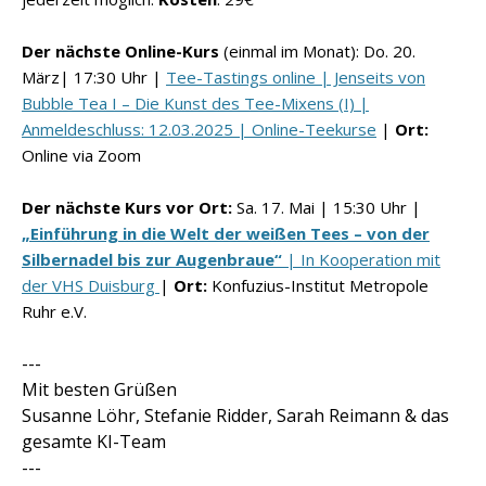
Der nächste Online-Kurs
(einmal im Monat): Do. 20
.
März| 17:30
Uhr |
Tee-Tastings online | Jenseits von
Bubble Tea I – Die Kunst des Tee-Mixens (I) |
Anmeldeschluss: 12.03.2025 | Online-Teekurse
|
Ort:
Online via Zoom
Der nächste Kurs vor Ort:
Sa. 17. Mai | 15:30 Uhr |
„Einführung in die Welt der weißen Tees – von der
Silbernadel bis zur Augenbraue“
| In Kooperation mit
der VHS Duisburg
|
Ort:
Konfuzius-Institut Metropole
Ruhr e.V.
---
Mit besten Grüßen
Susanne Löhr, Stefanie Ridder, Sarah Reimann & das
gesamte KI-Team
---