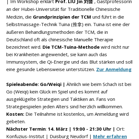
| Im Workshop erklärt
Prof. LIU Jin
, Gastprofessorin
刘晋
an der Hubei-Universität f
r Traditionelle Chinesische
ü
Medizin, die
Grundprinzipien der TCM
und führt in die
Selbstmassage-Technik Tuina (
) ein. Tuina ist eine der
推拿
äußeren Behandlungsmethoden der TCM, die in
Deutschland oft als chinesische Manuelle Therapie
bezeichnet wird.
Die TCM-Tuina-Methode
wird nicht nur
bei Krankheiten angewendet, sie kann auch das
Immunsystem, die Qi-Energie und das Blut stärken und soll
eine gesunde Lebensweise unterstützen.
Zur Anmeldung
Spieleabende:
Go/Weiqi |
Ähnlich wie beim Schach ist bei
Go (Weiqi) kein Glück im Spiel und es kommt auf
ausgeklügelte Strategien und Taktiken an. Fans von
Strategiespielen jeden Alters sind herzlich willkommen.
Kosten:
Die Teilnahme ist kostenlos, um Anmeldung wird
gebeten.
Nächster Termin
:
14. März | 19:00
-
21:30 Uhr |
Ort:
Konfuzius-Institut | Duisburg Neudorf |
Mehr erfahren