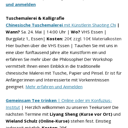
und anmelden
Tuschemalerei & Kalligrafie
Chinesische Tuschemalerei
mit Künstlerin Shaoting Chi
|
Wann?
Sa.
24. Mai | 14:00
Uhr |
Wo?
VHS Essen
|
Burgplatz 1, Essen|
Kosten:
20€ zzgl. 10€ Materialkosten
Hier buchen über die VHS Essen | Tauchen Sie mit uns in
eine über fünftausend Jahre alte Kunstform ein und
erfahren Sie mehr über die Philosophie! Der Workshop
vermittelt Ihnen einen Einblick in die traditionelle
chinesische Malerei mit Tusche, Papier und Pinsel. Er ist für
Anfänger:innen und Interessierte mit Vorkenntnissen
geeignet.
Mehr erfahren und Anmelden
Gemeinsam Tee trinken
| Online oder im Konfuzius-
Institut
|
Herzlich willkommen zu unseren Teekursen! Die
nächsten Termine mit
Liyang Sheng (Kurse vor Ort)
und
Wieland Schulz (Online-Kurse)
stehen fest. Einstieg
jederzeit möglich.
Kosten
: 29€