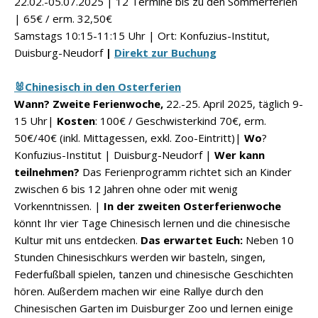
22.02.-05.07.2025 | 12 Termine bis zu den Sommerferien
| 65€ / erm. 32,50€
Samstags 10:15-11:15 Uhr | Ort: Konfuzius-Institut,
Duisburg-Neudorf
|
Direkt zur Buchung
🐰Chinesisch in den Osterferien
Wann? Zweite Ferienwoche,
22.-25. April 2025, täglich 9-
15 Uhr|
Kosten
: 100€ / Geschwisterkind 70€, erm.
50€/40€ (inkl. Mittagessen, exkl. Zoo-Eintritt)|
Wo
?
Konfuzius-Institut | Duisburg-Neudorf |
Wer kann
teilnehmen?
Das Ferienprogramm richtet sich an Kinder
zwischen 6 bis 12 Jahren ohne oder mit wenig
Vorkenntnissen. |
In der zweiten Osterferienwoche
könnt Ihr vier Tage Chinesisch lernen und die chinesische
Kultur mit uns entdecken.
Das erwartet Euch:
Neben 10
Stunden Chinesischkurs werden wir basteln, singen,
Federfußball spielen, tanzen und chinesische Geschichten
hören. Außerdem machen wir eine Rallye durch den
Chinesischen Garten im Duisburger Zoo und lernen einige