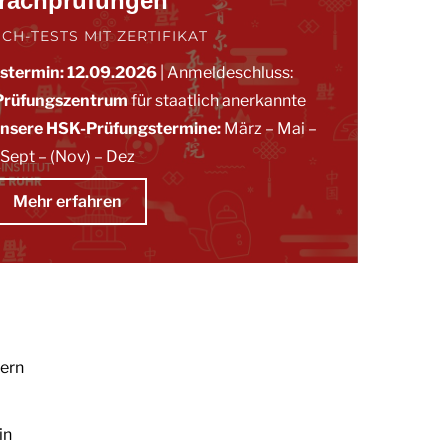
rachprüfungen
CH-TESTS MIT ZERTIFIKAT
gstermin: 12.09.2026
| Anmeldeschluss:
Prüfungszentrum
für staatlich anerkannte
nsere HSK-
Prüfungstermine:
März
–
Mai
–
Sept
– (Nov)
–
Dez
Mehr erfahren
tern
in