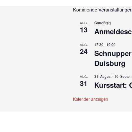
Kommende Veranstaltunge
Ganztägig
AUG.
13
Anmeldesch
17:30
-
19:00
AUG.
24
Schnuppers
Duisburg
31. August
-
10. Septe
AUG.
31
Kursstart:
Kalender anzeigen