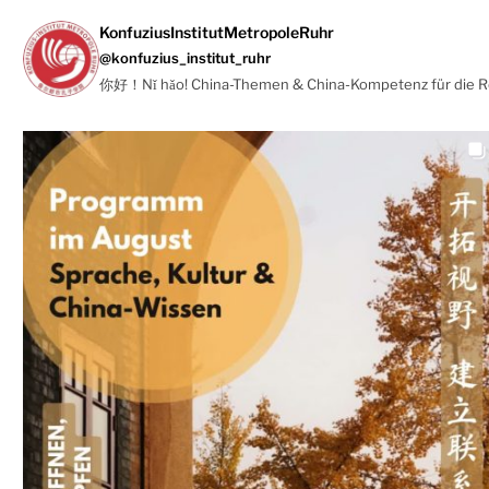
KonfuziusInstitutMetropoleRuhr
@konfuzius_institut_ruhr
你好！Nǐ hǎo! China-Themen & China-Kompetenz für die 