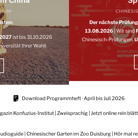
in China
Sp
DIUM
CHINESIS
isten:
Der nächste Prüfun
13.08.2026
|
Wir sind
 2027
ist bis 31.10.2026
Chinesisch-Prüfungen.
U
iversität Ihrer Wahl)
Download Programmheft · April bis Juli 2026
azin Konfuzius-Institut | Zweisprachig | Jetzt online rein blät
udioguide | Chinesischer Garten im Zoo Duisburg | Hör mal re