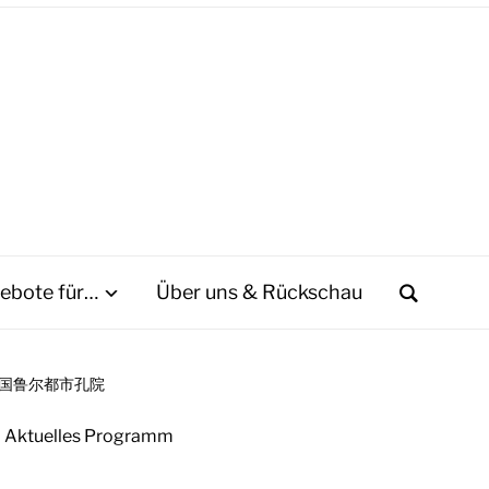
ebote für…
Über uns & Rückschau
 德国鲁尔都市孔院
Aktuelles Programm