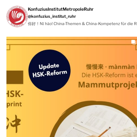
KonfuziusInstitutMetropoleRuhr
@konfuzius_institut_ruhr
你好！Nǐ hǎo! China-Themen & China-Kompetenz für die 