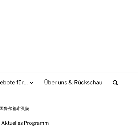
ebote für…
Über uns & Rückschau
 德国鲁尔都市孔院
Aktuelles Programm