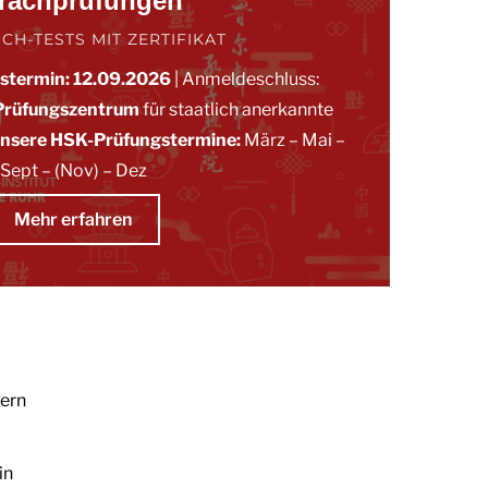
rachprüfungen
CH-TESTS MIT ZERTIFIKAT
gstermin: 12.09.2026
| Anmeldeschluss:
Prüfungszentrum
für staatlich anerkannte
nsere HSK-
Prüfungstermine:
März
–
Mai
–
Sept
– (Nov)
–
Dez
Mehr erfahren
tern
in