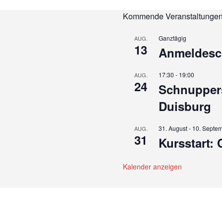
Kommende Veranstaltunge
Ganztägig
AUG.
13
Anmeldesch
17:30
-
19:00
AUG.
24
Schnuppers
Duisburg
31. August
-
10. Septe
AUG.
31
Kursstart:
Kalender anzeigen