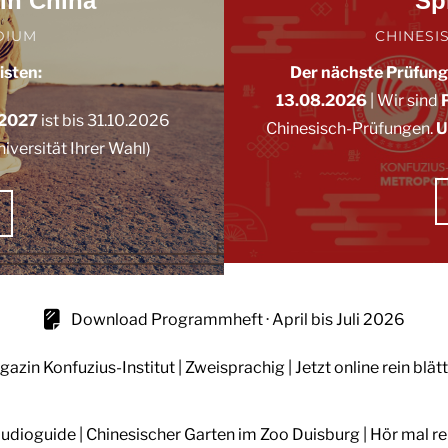
in China
Sp
DIUM
CHINESIS
isten:
Der nächste Prüfun
13.08.2026
|
Wir sind
 2027
ist bis 31.10.2026
Chinesisch-Prüfungen.
U
iversität Ihrer Wahl)
Download Programmheft · April bis Juli 2026
azin Konfuzius-Institut | Zweisprachig | Jetzt online rein blät
udioguide | Chinesischer Garten im Zoo Duisburg | Hör mal re