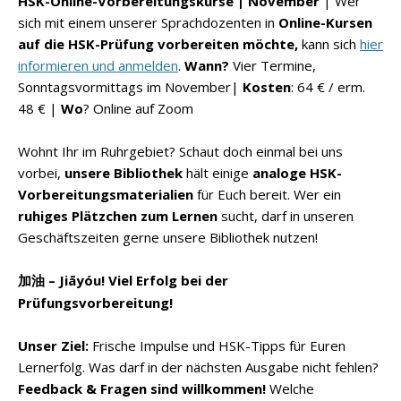
HSK-Online-Vorbereitungskurse | November
| Wer
sich mit einem unserer Sprachdozenten in
Online-Kursen
auf die HSK-Prüfung vorbereiten möchte,
kann sich
hier
informieren und anmelden
.
Wann?
Vier Termine,
Sonntagsvormittags im November|
Kosten
: 64 € / erm.
48 € |
Wo
? Online auf Zoom
Wohnt Ihr im Ruhrgebiet? Schaut doch einmal bei uns
vorbei,
unsere Bibliothek
hält einige
analoge HSK-
Vorbereitungsmaterialien
für Euch bereit. Wer ein
ruhiges Plätzchen zum Lernen
sucht, darf in unseren
Geschäftszeiten gerne unsere Bibliothek nutzen!
– Jiāyóu! Viel Erfolg bei der
加油
Prüfungsvorbereitung!
Unser Ziel:
Frische Impulse und HSK-Tipps für Euren
Lernerfolg. Was darf in der nächsten Ausgabe nicht fehlen?
Feedback & Fragen sind willkommen!
Welche