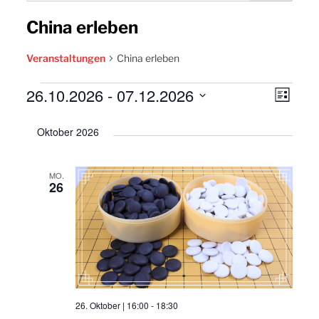
China erleben
Veranstaltungen
China erleben
Veranstaltungen
26.10.2026
 - 
07.12.2026
Ansic
Vera
Liste
Navig
Datum
Ansi
Oktober 2026
wählen.
Navi
MO.
26
26. Oktober | 16:00
-
18:30