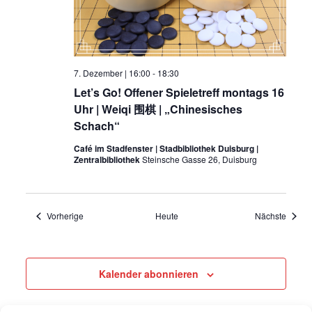
7. Dezember | 16:00
-
18:30
Let’s Go! Offener Spieletreff montags 16
Uhr | Weiqi 围棋 | „Chinesisches
Schach“
Café im Stadfenster | Stadbibliothek Duisburg |
Zentralbibliothek
Steinsche Gasse 26, Duisburg
Veranstaltungen
Verans
Vorherige
Heute
Nächste
Kalender abonnieren