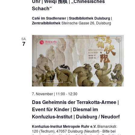
Uhr | Weiqi 围棋 | „Chinesisches
Schach“
Café im Stadfenster | Stadbibliothek Duisburg |
Zentralbibliothek
Steinsche Gasse 26, Duisburg
SA.
7
7. November | 11:00
-
12:30
Das Geheimnis der Terrakotta-Armee |
Event für Kinder | Diesmal im
Konfuzius-Institut | Duisburg / Neudorf
Konfuzius-Institut Metropole Ruhr e.V.
Bismarckstr.
120 (Tectrum), 47057 Duisburg (Neudorf) - Bitte bei