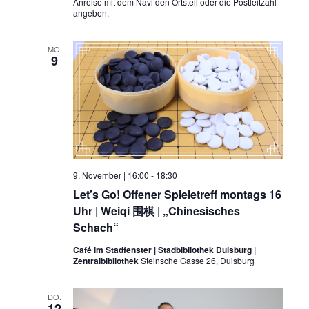
Anreise mit dem Navi den Ortsteil oder die Postleitzahl
angeben.
MO.
9
9. November | 16:00
-
18:30
Let’s Go! Offener Spieletreff montags 16
Uhr | Weiqi 围棋 | „Chinesisches
Schach“
Café im Stadfenster | Stadbibliothek Duisburg |
Zentralbibliothek
Steinsche Gasse 26, Duisburg
DO.
12