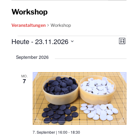
Workshop
Veranstaltungen
Workshop
Veranstaltungen
Heute
 - 
23.11.2026
Ansic
Vera
Liste
Navig
Datum
Ansi
September 2026
wählen.
Navi
MO.
7
7. September | 16:00
-
18:30