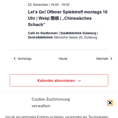
23. November | 16:00
-
18:30
Let’s Go! Offener Spieletreff montags 16
Uhr | Weiqi 围棋 | „Chinesisches
Schach“
Café im Stadfenster | Stadbibliothek Duisburg |
Zentralbibliothek
Steinsche Gasse 26, Duisburg
Veranstaltungen
Verans
Vorherige
Heute
Nächste
Kalender abonnieren
Cookie-Zustimmung
verwalten
Um dir ein optimales Erlebnis zu bieten, verwenden wir Technologien