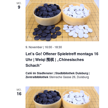
MO.
9
9. November | 16:00
-
18:30
Let’s Go! Offener Spieletreff montags 16
Uhr | Weiqi 围棋 | „Chinesisches
Schach“
Café im Stadfenster | Stadbibliothek Duisburg |
Zentralbibliothek
Steinsche Gasse 26, Duisburg
MO.
16