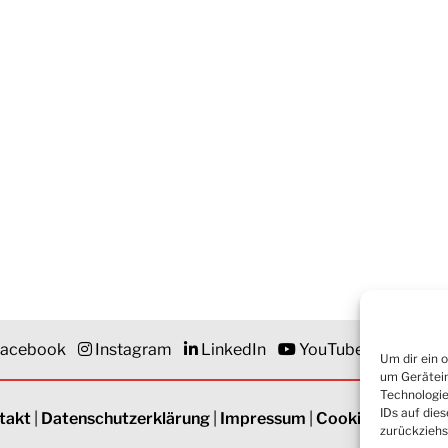
acebook
Instagram
LinkedIn
YouTube
Newsle
Um dir ein 
um Gerätein
Technologie
IDs auf die
takt
|
Datenschutzerklärung
|
Impressum
|
Cookie-Richtlinie
zurückziehs