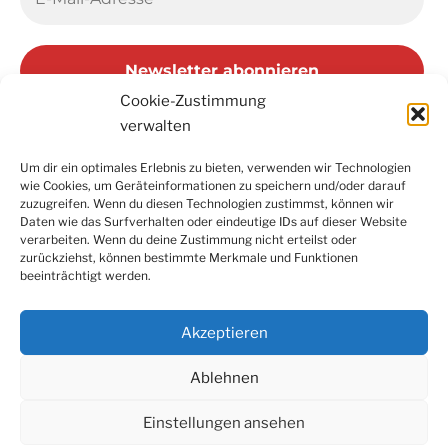
Cookie-Zustimmung
verwalten
Um dir ein optimales Erlebnis zu bieten, verwenden wir Technologien
wie Cookies, um Geräteinformationen zu speichern und/oder darauf
Facebook
Instagram
LinkedIn
YouTube
zuzugreifen. Wenn du diesen Technologien zustimmst, können wir
Newsletter
Daten wie das Surfverhalten oder eindeutige IDs auf dieser Website
verarbeiten. Wenn du deine Zustimmung nicht erteilst oder
zurückziehst, können bestimmte Merkmale und Funktionen
beeinträchtigt werden.
Kontakt
|
Datenschutzerklärung
|
Impressum
|
Cookie-
Richtlinie (EU)
Akzeptieren
Ablehnen
Einstellungen ansehen
© 2022 Konfuzius-Institut Metropole Ruhr