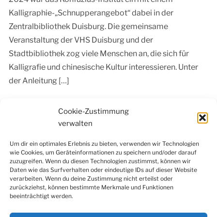
Kalligraphie-„Schnupperangebot“ dabei in der
Zentralbibliothek Duisburg. Die gemeinsame
Veranstaltung der VHS Duisburg und der
Stadtbibliothek zog viele Menschen an, die sich für
Kalligrafie und chinesische Kultur interessieren. Unter
der Anleitung […]
Continue Reading »
Cookie-Zustimmung
verwalten
Um dir ein optimales Erlebnis zu bieten, verwenden wir Technologien
wie Cookies, um Geräteinformationen zu speichern und/oder darauf
Facebook
Instagram
LinkedIn
YouTube
zuzugreifen. Wenn du diesen Technologien zustimmst, können wir
Newsletter
Daten wie das Surfverhalten oder eindeutige IDs auf dieser Website
verarbeiten. Wenn du deine Zustimmung nicht erteilst oder
zurückziehst, können bestimmte Merkmale und Funktionen
beeinträchtigt werden.
Kontakt
|
Datenschutzerklärung
|
Impressum
|
Cookie-
Richtlinie (EU)