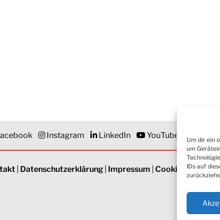
acebook
Instagram
LinkedIn
YouTube
Newsle
Um dir ein 
um Gerätein
Technologie
IDs auf die
takt
|
Datenschutzerklärung
|
Impressum
|
Cookie-Richtlinie
zurückziehs
Akze