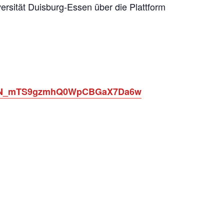
versität Duisburg-Essen über die Plattform
ter/WN_mTS9gzmhQ0WpCBGaX7Da6w