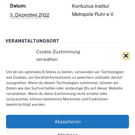
Datum:
Konfuzius-Institut
Metropole Ruhr e.V.
3. Dezember 2022
VERANSTALTUNGSORT
In Präsenz in Duisburg – genauer Veranstaltungsort
Cookie-Zustimmung
wird individuell per E-Mail bekannt gegeben.
verwalten
Um dir ein optimales Erlebnis zu bieten, verwenden wir Technologien
wie Cookies, um Geräteinformationen zu speichern und/oder darauf
Facebook
Instagram
LinkedIn
YouTube
zuzugreifen. Wenn du diesen Technologien zustimmst, können wir
Newsletter
Daten wie das Surfverhalten oder eindeutige IDs auf dieser Website
verarbeiten. Wenn du deine Zustimmung nicht erteilst oder
zurückziehst, können bestimmte Merkmale und Funktionen
beeinträchtigt werden.
Kontakt
|
Datenschutzerklärung
|
Impressum
|
Cookie-
Richtlinie (EU)
Akzeptieren