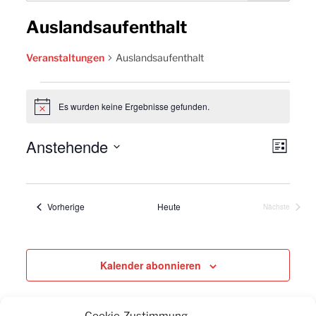
Auslandsaufenthalt
Veranstaltungen
Auslandsaufenthalt
Veranstaltungen
Es wurden keine Ergebnisse gefunden.
Hinweis
Anstehende
Ansic
Vera
Liste
Navig
Datum
Ansi
wählen.
Navi
Veranstaltungen
Vorherige
Heute
Nächste
Veranstaltu
Kalender abonnieren