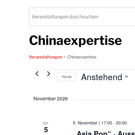
Chinaexpertise
Veranstaltungen
Chinaexpertise
Anstehend
Veranstaltungen
Heute
Datum
wählen.
November 2026
5. November | 17:00
-
20:00
DO.
5
„Asia Pop“ · Aus