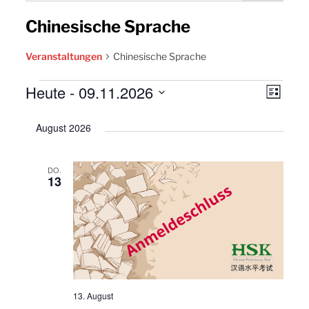
Chinesische Sprache
Veranstaltungen
Chinesische Sprache
Veranstaltungen
Heute
 - 
09.11.2026
Ansic
Vera
Liste
Navig
Datum
Ansi
August 2026
wählen.
Navi
DO.
13
13. August