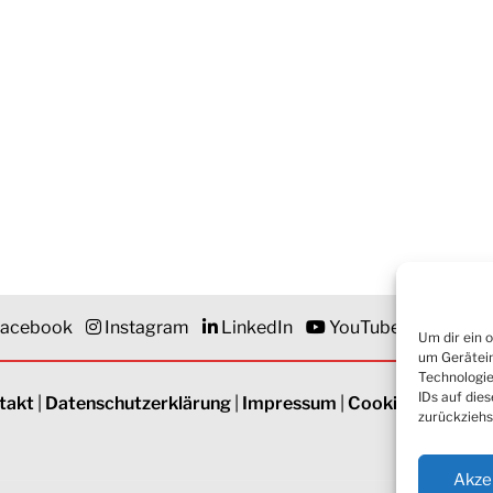
acebook
Instagram
LinkedIn
YouTube
Newsle
Um dir ein 
um Gerätein
Technologie
IDs auf die
takt
|
Datenschutzerklärung
|
Impressum
|
Cookie-Richtlinie
zurückziehs
Akze