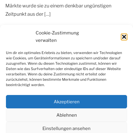
Märkte wurde sie zu einem denkbar ungünstigen
Zeitpunkt aus der […]
Continue Reading »
Cookie-Zustimmung
verwalten
Um dir ein optimales Erlebnis zu bieten, verwenden wir Technologien
wie Cookies, um Geräteinformationen zu speichern und/oder darauf
Facebook
Instagram
LinkedIn
YouTube
zuzugreifen. Wenn du diesen Technologien zustimmst, können wir
Newsletter
Daten wie das Surfverhalten oder eindeutige IDs auf dieser Website
verarbeiten. Wenn du deine Zustimmung nicht erteilst oder
zurückziehst, können bestimmte Merkmale und Funktionen
beeinträchtigt werden.
Kontakt
|
Datenschutzerklärung
|
Impressum
|
Cookie-
Richtlinie (EU)
Akzeptieren
Ablehnen
Einstellungen ansehen
© 2022 Konfuzius-Institut Metropole Ruhr