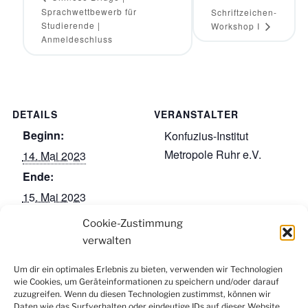
Sprachwettbewerb für
Schriftzeichen-
Studierende |
Workshop I
Anmeldeschluss
DETAILS
VERANSTALTER
Beginn:
Konfuzius-Institut
Metropole Ruhr e.V.
14. Mai 2023
Ende:
15. Mai 2023
Kategorie:
Cookie-Zustimmung
Stipendium
verwalten
Um dir ein optimales Erlebnis zu bieten, verwenden wir Technologien
wie Cookies, um Geräteinformationen zu speichern und/oder darauf
Facebook
Instagram
LinkedIn
YouTube
zuzugreifen. Wenn du diesen Technologien zustimmst, können wir
Newsletter
Daten wie das Surfverhalten oder eindeutige IDs auf dieser Website