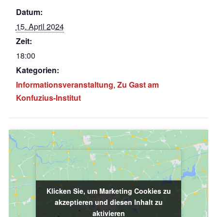
Datum:
15. April 2024
Zeit:
18:00
Kategorien:
Informationsveranstaltung
,
Zu Gast am
Konfuzius-Institut
Klicken Sie, um Marketing Cookies zu
Klicken Sie, um Marketing Cookies zu
akzeptieren und diesen Inhalt zu
akzeptieren und diesen Inhalt zu
aktivieren
aktivieren