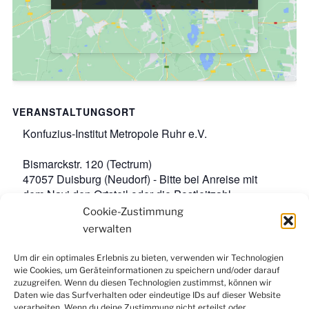
VERANSTALTUNGSORT
Konfuzius-Institut Metropole Ruhr e.V.
Bismarckstr. 120 (Tectrum)
47057 Duisburg (Neudorf) - Bitte bei Anreise mit
dem Navi den Ortsteil oder die Postleitzahl
angeben.
,
Google-Karte anzeigen
Cookie-Zustimmung
Veranstaltungsort-Website anzeigen
verwalten
Um dir ein optimales Erlebnis zu bieten, verwenden wir Technologien
wie Cookies, um Geräteinformationen zu speichern und/oder darauf
Facebook
Instagram
LinkedIn
YouTube
zuzugreifen. Wenn du diesen Technologien zustimmst, können wir
Newsletter
Daten wie das Surfverhalten oder eindeutige IDs auf dieser Website
verarbeiten. Wenn du deine Zustimmung nicht erteilst oder