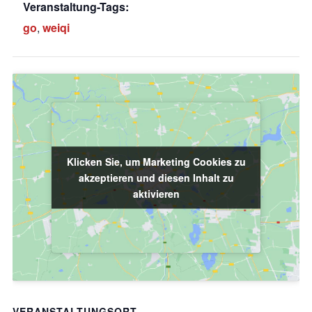
Veranstaltung-Tags:
go
,
weiqi
Klicken Sie, um Marketing Cookies zu
Klicken Sie, um Marketing Cookies zu
akzeptieren und diesen Inhalt zu
akzeptieren und diesen Inhalt zu
aktivieren
aktivieren
VERANSTALTUNGSORT