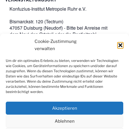
Konfuzius-Institut Metropole Ruhr e.V.
Bismarckstr. 120 (Tectrum)
47057 Duisburg (Neudorf) - Bitte bei Anreise mit
dem Navi den Ortsteil oder die Postleitzahl
angeben.
,
Google-Karte anzeigen
Cookie-Zustimmung
Veranstaltungsort-Website anzeigen
verwalten
Um dir ein optimales Erlebnis zu bieten, verwenden wir Technologien
wie Cookies, um Geräteinformationen zu speichern und/oder darauf
Facebook
Instagram
LinkedIn
YouTube
zuzugreifen. Wenn du diesen Technologien zustimmst, können wir
Newsletter
Daten wie das Surfverhalten oder eindeutige IDs auf dieser Website
verarbeiten. Wenn du deine Zustimmung nicht erteilst oder
zurückziehst, können bestimmte Merkmale und Funktionen
beeinträchtigt werden.
Kontakt
|
Datenschutzerklärung
|
Impressum
|
Cookie-
Richtlinie (EU)
Akzeptieren
Ablehnen