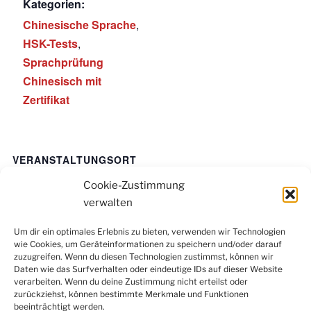
Kategorien:
Chinesische Sprache
,
HSK-Tests
,
Sprachprüfung
Chinesisch mit
Zertifikat
VERANSTALTUNGSORT
In Präsenz in Duisburg – genauer Veranstaltungsort
Cookie-Zustimmung
wird individuell per E-Mail bekannt gegeben.
verwalten
Um dir ein optimales Erlebnis zu bieten, verwenden wir Technologien
wie Cookies, um Geräteinformationen zu speichern und/oder darauf
Facebook
Instagram
LinkedIn
YouTube
zuzugreifen. Wenn du diesen Technologien zustimmst, können wir
Newsletter
Daten wie das Surfverhalten oder eindeutige IDs auf dieser Website
verarbeiten. Wenn du deine Zustimmung nicht erteilst oder
zurückziehst, können bestimmte Merkmale und Funktionen
beeinträchtigt werden.