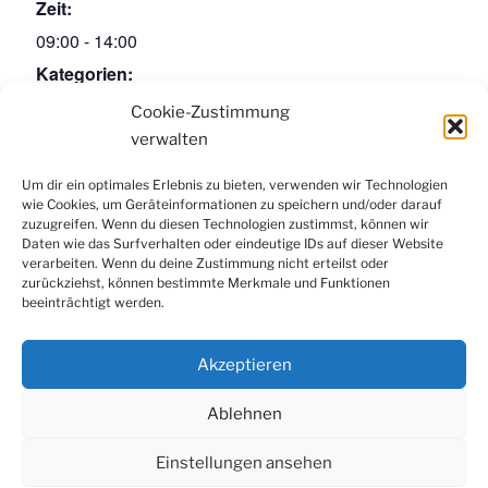
Zeit:
09:00 - 14:00
Kategorien:
Informationsveranstaltung
,
Interkulturelle
Cookie-Zustimmung
Kompetenzen
verwalten
Um dir ein optimales Erlebnis zu bieten, verwenden wir Technologien
wie Cookies, um Geräteinformationen zu speichern und/oder darauf
Facebook
Instagram
LinkedIn
YouTube
zuzugreifen. Wenn du diesen Technologien zustimmst, können wir
Newsletter
Daten wie das Surfverhalten oder eindeutige IDs auf dieser Website
verarbeiten. Wenn du deine Zustimmung nicht erteilst oder
zurückziehst, können bestimmte Merkmale und Funktionen
beeinträchtigt werden.
Kontakt
|
Datenschutzerklärung
|
Impressum
|
Cookie-
Richtlinie (EU)
Akzeptieren
Ablehnen
Einstellungen ansehen
© 2022 Konfuzius-Institut Metropole Ruhr