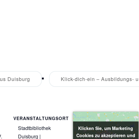
us Duisburg
Klick-dich-ein – Ausbildungs-
VERANSTALTUNGSORT
Stadtbibliothek
Klicken Sie, um Marketing
Klicken Sie, um Marketing
Cookies zu akzeptieren und
Cookies zu akzeptieren und
.
Duisburg |