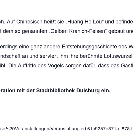
ch. Auf Chinesisch heißt sie „Huang He Lou“ und befind
f dem so genannten „Gelben Kranich-Felsen“ gebaut un
llerdings eine ganz andere Entstehungsgeschichte des W
undschaft an und serviert ihm ihre berühmte Lotuswurze
eibt. Die Auftritte des Vogels sorgen dafür, dass das G
ration mit der Stadtbibliothek Duisburg ein.
ose%20Veranstaltungen/Veranstaltung.ed.61c9257e871a_8