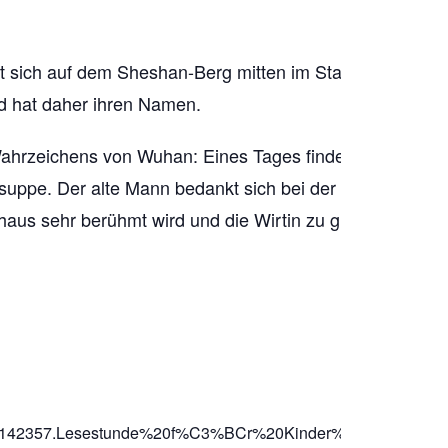
et sich auf dem Sheshan-Berg mitten im Stadtteil Wucha
d hat daher ihren Namen.
ahrzeichens von Wuhan: Eines Tages findet eine arme Wi
lsuppe. Der alte Mann bedankt sich bei der Wirtin mit e
asthaus sehr berühmt wird und die Wirtin zu großem Reic
781142357.Lesestunde%20f%C3%BCr%20Kinder%20Der%20Gel