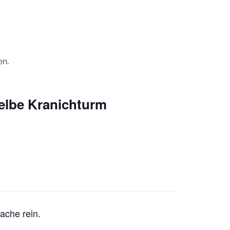
en.
elbe Kranichturm
ache rein.