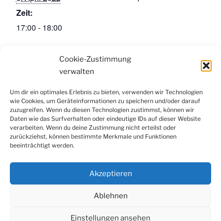
Zeit:
17:00 - 18:00
VERANSTALTUNGSORT
Cookie-Zustimmung
Zoom
verwalten
Um dir ein optimales Erlebnis zu bieten, verwenden wir Technologien
wie Cookies, um Geräteinformationen zu speichern und/oder darauf
Facebook
Instagram
LinkedIn
YouTube
zuzugreifen. Wenn du diesen Technologien zustimmst, können wir
Newsletter
Daten wie das Surfverhalten oder eindeutige IDs auf dieser Website
verarbeiten. Wenn du deine Zustimmung nicht erteilst oder
zurückziehst, können bestimmte Merkmale und Funktionen
beeinträchtigt werden.
Kontakt
|
Datenschutzerklärung
|
Impressum
|
Cookie-
Richtlinie (EU)
Akzeptieren
Ablehnen
Einstellungen ansehen
© 2022 Konfuzius-Institut Metropole Ruhr