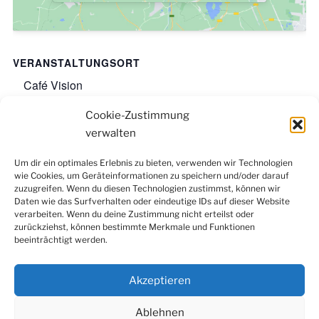
VERANSTALTUNGSORT
Café Vision
Lotharstraße 23-25
Cookie-Zustimmung
Duisburg
,
47057
Google-Karte anzeigen
verwalten
Um dir ein optimales Erlebnis zu bieten, verwenden wir Technologien
wie Cookies, um Geräteinformationen zu speichern und/oder darauf
Facebook
Instagram
LinkedIn
YouTube
zuzugreifen. Wenn du diesen Technologien zustimmst, können wir
Newsletter
Daten wie das Surfverhalten oder eindeutige IDs auf dieser Website
verarbeiten. Wenn du deine Zustimmung nicht erteilst oder
zurückziehst, können bestimmte Merkmale und Funktionen
beeinträchtigt werden.
Kontakt
|
Datenschutzerklärung
|
Impressum
|
Cookie-
Richtlinie (EU)
Akzeptieren
Ablehnen