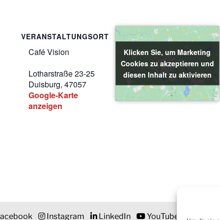
VERANSTALTUNGSORT
Café Vision
Klicken Sie, um Marketing
Klicken Sie, um Marketing
Cookies zu akzeptieren und
Cookies zu akzeptieren und
Lotharstraße 23-25
diesen Inhalt zu aktivieren
diesen Inhalt zu aktivieren
Duisburg
,
47057
Google-Karte
anzeigen
acebook
Instagram
LinkedIn
YouTube
Newsle