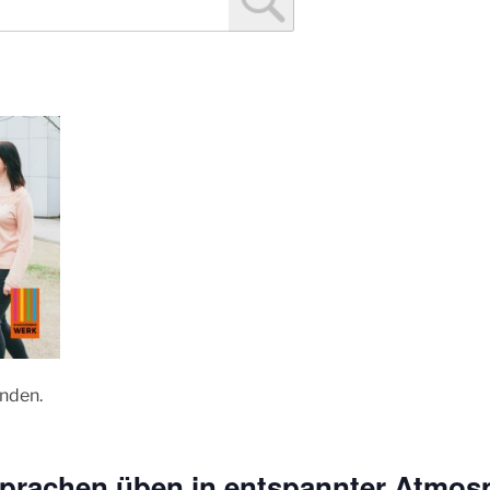
unden.
Sprachen üben in entspannter Atmos