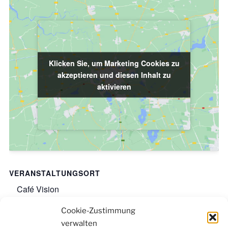
Klicken Sie, um Marketing Cookies zu
Klicken Sie, um Marketing Cookies zu
akzeptieren und diesen Inhalt zu
akzeptieren und diesen Inhalt zu
aktivieren
aktivieren
VERANSTALTUNGSORT
Café Vision
Lotharstraße 23-25
Cookie-Zustimmung
Duisburg
,
47057
Google-Karte anzeigen
verwalten