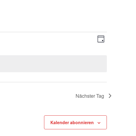
Veranstal
Ansichte
Tag
Ansichten
Navigati
Navigatio
Nächster Tag
Kalender abonnieren