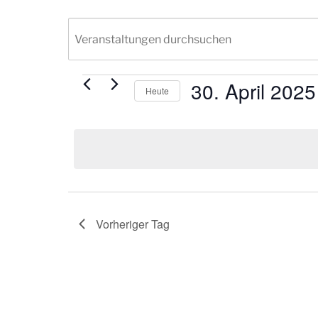
30. April 2025
Veranstaltungen
Heute
Datum
für
wählen.
30.
April
Vorheriger Tag
2025