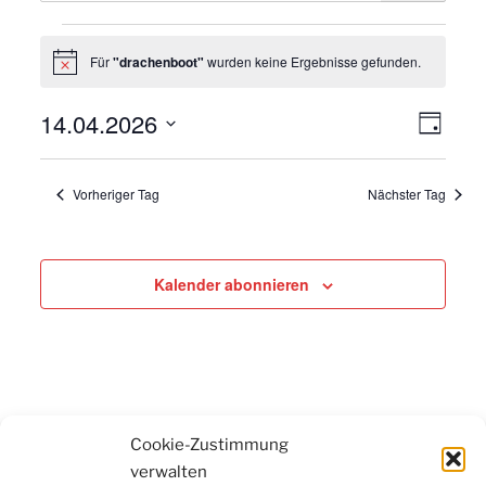
Veranstaltungen
Für
"drachenboot"
wurden keine Ergebnisse gefunden.
Hinweis
für
14.04.2026
Ansic
Vera
Tag
14.
Navig
Datum
Ansi
wählen.
Navi
Vorheriger Tag
Nächster Tag
April
2026
Kalender abonnieren
Cookie-Zustimmung
verwalten