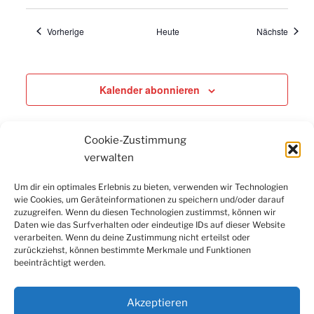
Veranstaltungen
Verans
Vorherige
Heute
Nächste
Kalender abonnieren
Cookie-Zustimmung
verwalten
Um dir ein optimales Erlebnis zu bieten, verwenden wir Technologien
wie Cookies, um Geräteinformationen zu speichern und/oder darauf
Facebook
Instagram
LinkedIn
YouTube
zuzugreifen. Wenn du diesen Technologien zustimmst, können wir
Newsletter
Daten wie das Surfverhalten oder eindeutige IDs auf dieser Website
verarbeiten. Wenn du deine Zustimmung nicht erteilst oder
zurückziehst, können bestimmte Merkmale und Funktionen
beeinträchtigt werden.
Kontakt
|
Datenschutzerklärung
|
Impressum
|
Cookie-
Richtlinie (EU)
Akzeptieren