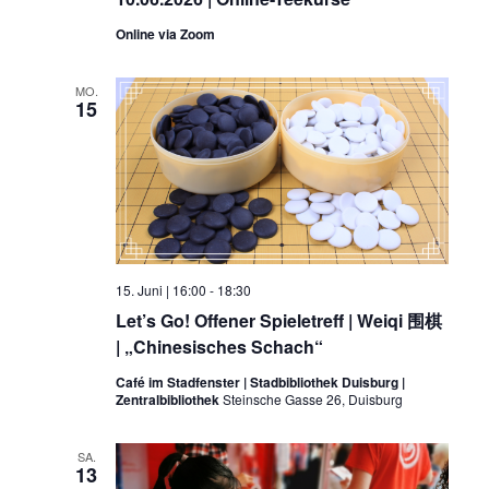
Online via Zoom
MO.
15
15. Juni | 16:00
-
18:30
Let’s Go! Offener Spieletreff | Weiqi 围棋
| „Chinesisches Schach“
Café im Stadfenster | Stadbibliothek Duisburg |
Zentralbibliothek
Steinsche Gasse 26, Duisburg
SA.
13