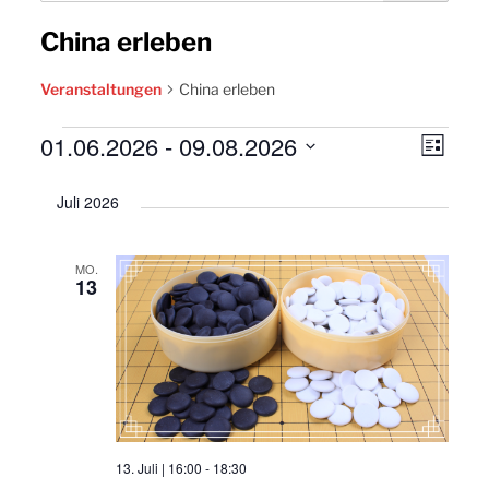
China erleben
Veranstaltungen
China erleben
Veranstaltungen
01.06.2026
 - 
09.08.2026
Ansic
Vera
Liste
Navig
Datum
Ansi
Juli 2026
wählen.
Navi
MO.
13
13. Juli | 16:00
-
18:30