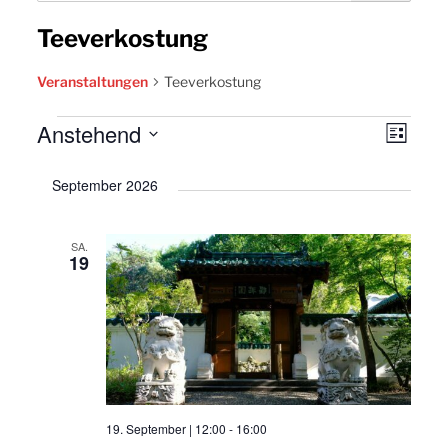
Teeverkostung
Veranstaltungen
Teeverkostung
Veranstaltungen
Anstehend
Ansic
Vera
Liste
Navig
Datum
Ansi
September 2026
wählen.
Navi
SA.
19
19. September | 12:00
-
16:00