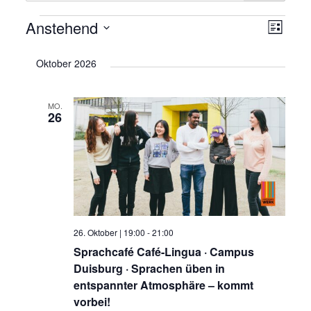
Anstehend
Veranstaltungen
Ansic
Vera
Liste
Navig
Datum
Ansi
Oktober 2026
wählen.
Navi
MO.
26
26. Oktober | 19:00
-
21:00
Sprachcafé Café-Lingua · Campus
Duisburg · Sprachen üben in
entspannter Atmosphäre – kommt
vorbei!