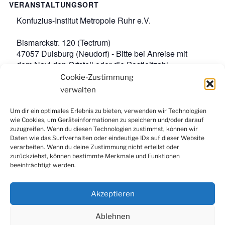
VERANSTALTUNGSORT
Konfuzius-Institut Metropole Ruhr e.V.
Bismarckstr. 120 (Tectrum)
47057 Duisburg (Neudorf) - Bitte bei Anreise mit
dem Navi den Ortsteil oder die Postleitzahl
angeben.
,
Google-Karte anzeigen
Cookie-Zustimmung
Veranstaltungsort-Website anzeigen
verwalten
Um dir ein optimales Erlebnis zu bieten, verwenden wir Technologien
wie Cookies, um Geräteinformationen zu speichern und/oder darauf
Facebook
Instagram
LinkedIn
YouTube
zuzugreifen. Wenn du diesen Technologien zustimmst, können wir
Newsletter
Daten wie das Surfverhalten oder eindeutige IDs auf dieser Website
verarbeiten. Wenn du deine Zustimmung nicht erteilst oder
zurückziehst, können bestimmte Merkmale und Funktionen
beeinträchtigt werden.
Kontakt
|
Datenschutzerklärung
|
Impressum
|
Cookie-
Richtlinie (EU)
Akzeptieren
Ablehnen