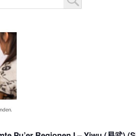
unden.
mte Pu’er Regionen I – Yiwu (易武) (S