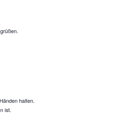
egrüßen.
 Händen halten.
 ist.