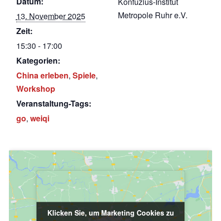
Datum:
Konfuzius-Institut
Metropole Ruhr e.V.
13. November 2025
Zeit:
15:30 - 17:00
Kategorien:
China erleben
,
Spiele
,
Workshop
Veranstaltung-Tags:
go
,
weiqi
Klicken Sie, um Marketing Cookies zu
Klicken Sie, um Marketing Cookies zu