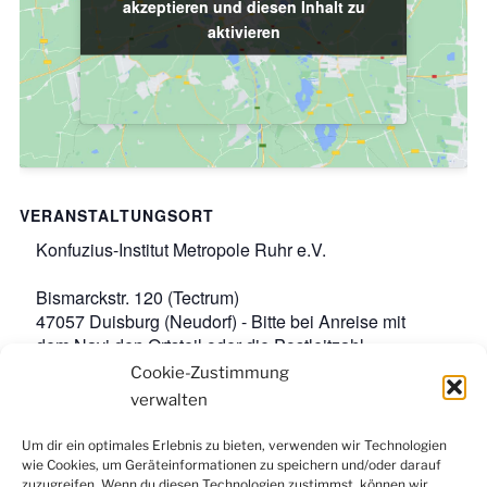
akzeptieren und diesen Inhalt zu
akzeptieren und diesen Inhalt zu
aktivieren
aktivieren
VERANSTALTUNGSORT
Konfuzius-Institut Metropole Ruhr e.V.
Bismarckstr. 120 (Tectrum)
47057 Duisburg (Neudorf) - Bitte bei Anreise mit
dem Navi den Ortsteil oder die Postleitzahl
angeben.
,
Google-Karte anzeigen
Cookie-Zustimmung
Veranstaltungsort-Website anzeigen
verwalten
Um dir ein optimales Erlebnis zu bieten, verwenden wir Technologien
wie Cookies, um Geräteinformationen zu speichern und/oder darauf
Facebook
Instagram
LinkedIn
YouTube
zuzugreifen. Wenn du diesen Technologien zustimmst, können wir