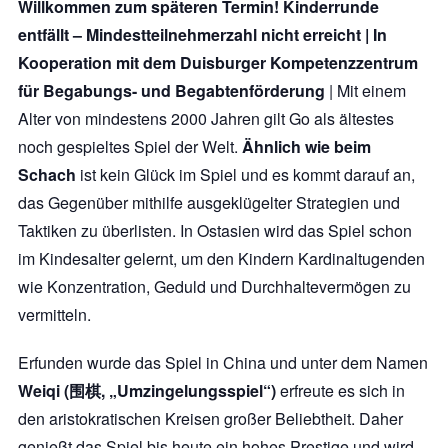
Willkommen zum späteren Termin! Kinderrunde
entfällt – Mindestteilnehmerzahl nicht erreicht | In
Kooperation mit dem Duisburger Kompetenzzentrum
für Begabungs- und Begabtenförderung
| Mit einem
Alter von mindestens 2000 Jahren gilt Go als ältestes
noch gespieltes Spiel der Welt.
Ähnlich wie beim
Schach
ist kein Glück im Spiel und es kommt darauf an,
das Gegenüber mithilfe ausgeklügelter Strategien und
Taktiken zu überlisten. In Ostasien wird das Spiel schon
im Kindesalter gelernt, um den Kindern Kardinaltugenden
wie Konzentration, Geduld und Durchhaltevermögen zu
vermitteln.
Erfunden wurde das Spiel in China und unter dem Namen
Weiqi (围棋, „Umzingelungsspiel“)
erfreute es sich in
den aristokratischen Kreisen großer Beliebtheit. Daher
genießt das Spiel bis heute ein hohes Prestige und wird