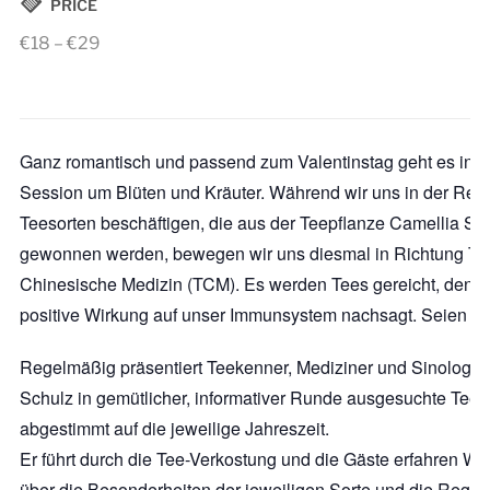
PRICE
€18 – €29
Ganz romantisch und passend zum Valentinstag geht es in d
Session um Blüten und Kräuter. Während wir uns in der Rege
Teesorten beschäftigen, die aus der
Teepflanze C
ame
llia Si
gewonnen werden
, bewegen wir uns diesmal in Richtung Tra
Chinesische Medizin (TCM). Es werden Tees gereicht, dene
positive Wirkung auf unser Immunsystem nachsagt. Seien Si
Regelmäßig präsentiert Teekenner, Mediziner und Sinologe
Schulz in gemütlicher, informativer Runde ausgesuchte Tee
abgestimmt auf die jeweilige Jahreszeit.
Er führt durch die Tee-Verkostung und die Gäste erfahren W
über die Besonderheiten der jeweiligen Sorte und die Regio