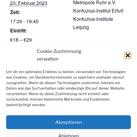
Metropole Ruhr e.V.
23. Februar 2023
Konfuzius-Institut Erfurt
Zeit:
Konfuzius-Institute
17:30 - 19:45
Leipzig
Eintritt:
€18 – €29
Kategorie:
Cookie-Zustimmung
Teeverkostung
verwalten
Um dir ein optimales Erlebnis zu bieten, verwenden wir Technologien
wie Cookies, um Geräteinformationen zu speichern und/oder darauf
Facebook
Instagram
LinkedIn
YouTube
zuzugreifen. Wenn du diesen Technologien zustimmst, können wir
Newsletter
Daten wie das Surfverhalten oder eindeutige IDs auf dieser Website
verarbeiten. Wenn du deine Zustimmung nicht erteilst oder
zurückziehst, können bestimmte Merkmale und Funktionen
beeinträchtigt werden.
Kontakt
|
Datenschutzerklärung
|
Impressum
|
Cookie-
Richtlinie (EU)
Akzeptieren
Ablehnen