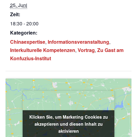
25. Juni
Zeit:
18:30 - 20:00
Kategorien:
Chinaexpertise
,
Informationsveranstaltung
,
Interkulturelle Kompetenzen
,
Vortrag
,
Zu Gast am
Konfuzius-Institut
Klicken Sie, um Marketing Cookies zu
Klicken Sie, um Marketing Cookies zu
akzeptieren und diesen Inhalt zu
akzeptieren und diesen Inhalt zu
aktivieren
aktivieren