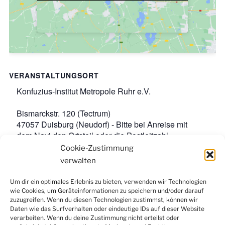
VERANSTALTUNGSORT
Konfuzius-Institut Metropole Ruhr e.V.
Bismarckstr. 120 (Tectrum)
47057 Duisburg (Neudorf) - Bitte bei Anreise mit
dem Navi den Ortsteil oder die Postleitzahl
angeben.
,
Google-Karte anzeigen
Cookie-Zustimmung
Veranstaltungsort-Website anzeigen
verwalten
Um dir ein optimales Erlebnis zu bieten, verwenden wir Technologien
wie Cookies, um Geräteinformationen zu speichern und/oder darauf
Facebook
Instagram
LinkedIn
YouTube
zuzugreifen. Wenn du diesen Technologien zustimmst, können wir
Newsletter
Daten wie das Surfverhalten oder eindeutige IDs auf dieser Website
verarbeiten. Wenn du deine Zustimmung nicht erteilst oder