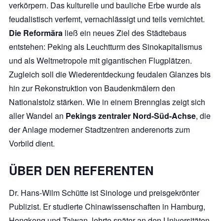
verkörpern. Das kulturelle und bauliche Erbe wurde als
feudalistisch verfemt, vernachlässigt und teils vernichtet.
Die Reformära
ließ ein neues Ziel des Städtebaus
entstehen: Peking als Leuchtturm des Sinokapitalismus
und als Weltmetropole mit gigantischen Flugplätzen.
Zugleich soll die Wiederentdeckung feudalen Glanzes bis
hin zur Rekonstruktion von Baudenkmälern den
Nationalstolz stärken. Wie in einem Brennglas zeigt sich
aller Wandel an
Pekings zentraler Nord-Süd-Achse
, die
der Anlage moderner Stadtzentren anderenorts zum
Vorbild dient.
ÜBER DEN REFERENTEN
Dr. Hans-Wilm Schütte ist Sinologe und preisgekrönter
Publizist. Er studierte Chinawissenschaften in Hamburg,
Hongkong und Taiwan, lehrte später an den Universitäten