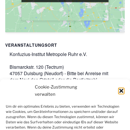
VERANSTALTUNGSORT
Konfuzius-Institut Metropole Ruhr e.V.
Bismarckstr. 120 (Tectrum)
47057 Duisburg (Neudorf) - Bitte bei Anreise mit
dem Navi den Ortsteil oder die Postleitzahl
angeben.
,
Google-Karte anzeigen
Cookie-Zustimmung
Veranstaltungsort-Website anzeigen
verwalten
Um dir ein optimales Erlebnis zu bieten, verwenden wir Technologien
wie Cookies, um Geräteinformationen zu speichern und/oder darauf
Facebook
Instagram
LinkedIn
YouTube
zuzugreifen. Wenn du diesen Technologien zustimmst, können wir
Newsletter
Daten wie das Surfverhalten oder eindeutige IDs auf dieser Website
verarbeiten. Wenn du deine Zustimmung nicht erteilst oder