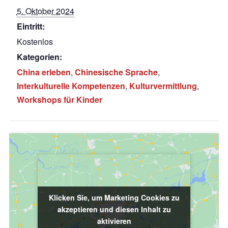
5. Oktober 2024
Eintritt:
Kostenlos
Kategorien:
China erleben
,
Chinesische Sprache
,
Interkulturelle Kompetenzen
,
Kulturvermittlung
,
Workshops für Kinder
Klicken Sie, um Marketing Cookies zu
Klicken Sie, um Marketing Cookies zu
akzeptieren und diesen Inhalt zu
akzeptieren und diesen Inhalt zu
aktivieren
aktivieren