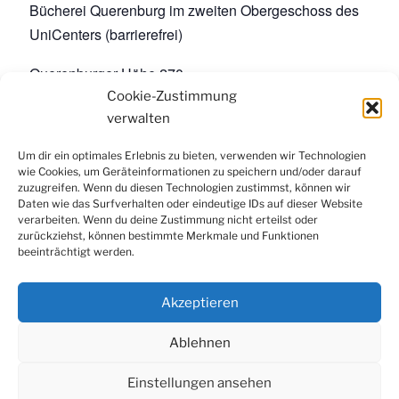
Bücherei Querenburg im zweiten Obergeschoss des
UniCenters (barrierefrei)
Querenburger Höhe 270
Bochum
,
44801
Google-Karte anzeigen
Cookie-Zustimmung
Veranstaltungsort-Website anzeigen
verwalten
Um dir ein optimales Erlebnis zu bieten, verwenden wir Technologien
wie Cookies, um Geräteinformationen zu speichern und/oder darauf
Facebook
Instagram
LinkedIn
YouTube
zuzugreifen. Wenn du diesen Technologien zustimmst, können wir
Newsletter
Daten wie das Surfverhalten oder eindeutige IDs auf dieser Website
verarbeiten. Wenn du deine Zustimmung nicht erteilst oder
zurückziehst, können bestimmte Merkmale und Funktionen
beeinträchtigt werden.
Kontakt
|
Datenschutzerklärung
|
Impressum
|
Cookie-
Richtlinie (EU)
Akzeptieren
Ablehnen
Einstellungen ansehen
© 2022 Konfuzius-Institut Metropole Ruhr