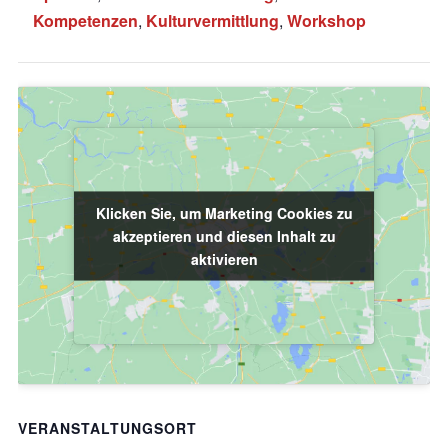
Kompetenzen
,
Kulturvermittlung
,
Workshop
Klicken Sie, um Marketing Cookies zu
Klicken Sie, um Marketing Cookies zu
akzeptieren und diesen Inhalt zu
akzeptieren und diesen Inhalt zu
aktivieren
aktivieren
VERANSTALTUNGSORT