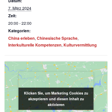
Datum:
7. März 2024
Zeit:
20:00 - 22:00
Kategorien:
China erleben
,
Chinesische Sprache
,
Interkulturelle Kompetenzen
,
Kulturvermittlung
Klicken Sie, um Marketing Cookies zu
Klicken Sie, um Marketing Cookies zu
akzeptieren und diesen Inhalt zu
akzeptieren und diesen Inhalt zu
aktivieren
aktivieren