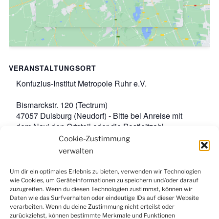
VERANSTALTUNGSORT
Konfuzius-Institut Metropole Ruhr e.V.
Bismarckstr. 120 (Tectrum)
47057 Duisburg (Neudorf) - Bitte bei Anreise mit
dem Navi den Ortsteil oder die Postleitzahl
angeben.
,
Google-Karte anzeigen
Cookie-Zustimmung
Veranstaltungsort-Website anzeigen
verwalten
Um dir ein optimales Erlebnis zu bieten, verwenden wir Technologien
wie Cookies, um Geräteinformationen zu speichern und/oder darauf
Facebook
Instagram
LinkedIn
YouTube
zuzugreifen. Wenn du diesen Technologien zustimmst, können wir
Newsletter
Daten wie das Surfverhalten oder eindeutige IDs auf dieser Website
verarbeiten. Wenn du deine Zustimmung nicht erteilst oder
zurückziehst, können bestimmte Merkmale und Funktionen