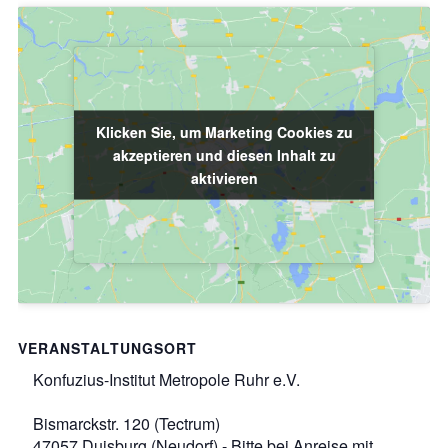
Klicken Sie, um Marketing Cookies zu
Klicken Sie, um Marketing Cookies zu
akzeptieren und diesen Inhalt zu
akzeptieren und diesen Inhalt zu
aktivieren
aktivieren
VERANSTALTUNGSORT
Konfuzius-Institut Metropole Ruhr e.V.
Bismarckstr. 120 (Tectrum)
47057 Duisburg (Neudorf) - Bitte bei Anreise mit