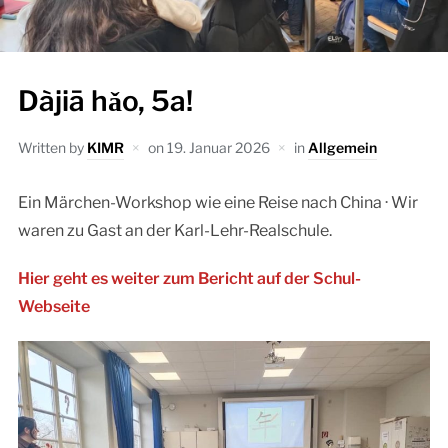
Dàjiā hǎo, 5a!
Written by
KIMR
on
19. Januar 2026
in
Allgemein
Ein Märchen-Workshop wie eine Reise nach China · Wir
waren zu Gast an der Karl-Lehr-Realschule.
Hier geht es weiter zum Bericht auf der Schul-
Webseite