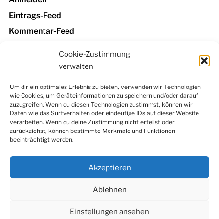
Eintrags-Feed
Kommentar-Feed
WordPress.org
Cookie-Zustimmung
verwalten
Um dir ein optimales Erlebnis zu bieten, verwenden wir Technologien
wie Cookies, um Geräteinformationen zu speichern und/oder darauf
Facebook
Instagram
LinkedIn
YouTube
zuzugreifen. Wenn du diesen Technologien zustimmst, können wir
Newsletter
Daten wie das Surfverhalten oder eindeutige IDs auf dieser Website
verarbeiten. Wenn du deine Zustimmung nicht erteilst oder
zurückziehst, können bestimmte Merkmale und Funktionen
beeinträchtigt werden.
Kontakt
|
Datenschutzerklärung
|
Impressum
|
Cookie-
Richtlinie (EU)
Akzeptieren
Ablehnen
Einstellungen ansehen
© 2022 Konfuzius-Institut Metropole Ruhr