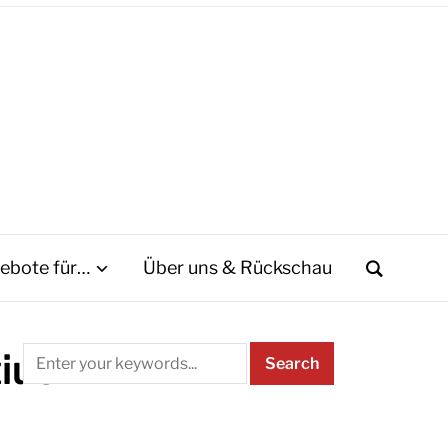
ebote für…
Über uns & Rückschau
ius-