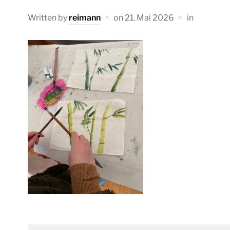
Written by
reimann
on
21. Mai 2026
in