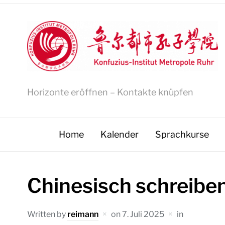
Horizonte eröffnen – Kontakte knüpfen
Home
Kalender
Sprachkurse
Chinesisch schreibe
Written by
reimann
on
7. Juli 2025
in