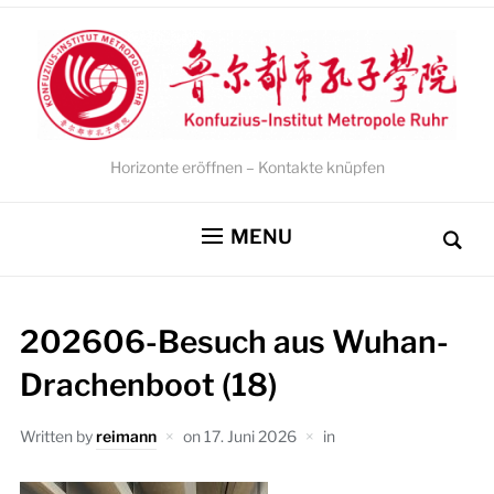
Horizonte eröffnen – Kontakte knüpfen
MENU
202606-Besuch aus Wuhan-
Drachenboot (18)
Written by
reimann
on
17. Juni 2026
in