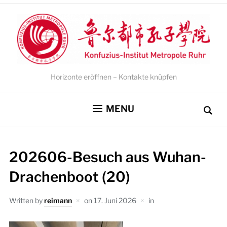
Horizonte eröffnen – Kontakte knüpfen
MENU
202606-Besuch aus Wuhan-
Drachenboot (20)
Written by
reimann
on
17. Juni 2026
in