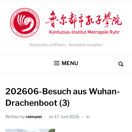
Horizonte eröffnen – Kontakte knüpfen
MENU
202606-Besuch aus Wuhan-
Drachenboot (3)
Written by
reimann
on
17. Juni 2026
in